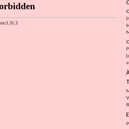
C
C
(
é
M
C
P
(
v
À
T
M
V
B
E
P