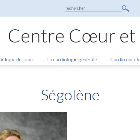
Search
for:
Centre Cœur et
iologie du sport
La cardiologie générale
Cardio oncol
Ségolène