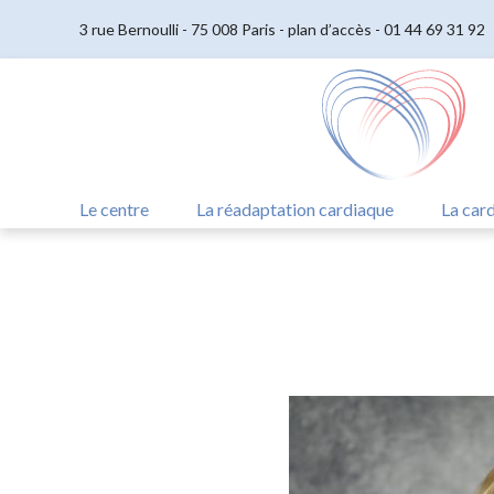
3 rue Bernoulli - 75 008 Paris -
plan d’accès
-
01 44 69 31 92
Le centre
La réadaptation cardiaque
La card