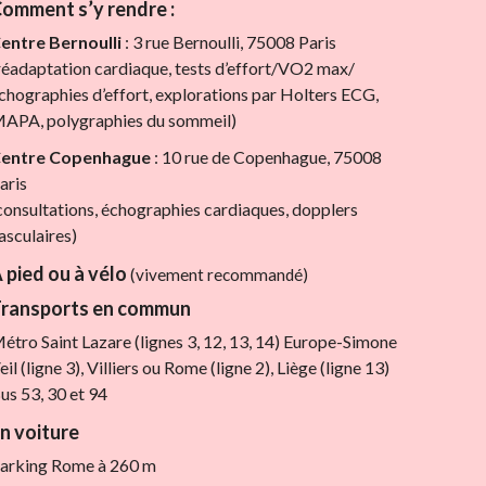
omment s’y rendre :
entre Bernoulli
: 3 rue Bernoulli, 75008 Paris
réadaptation cardiaque, tests d’effort/VO2 max/
chographies d’effort, explorations par Holters ECG,
APA, polygraphies du sommeil)
entre Copenhague
: 10 rue de Copenhague, 75008
aris
consultations, échographies cardiaques, dopplers
asculaires)
 pied ou à vélo
(vivement recommandé)
ransports en commun
étro Saint Lazare (lignes 3, 12, 13, 14) Europe-Simone
eil (ligne 3), Villiers ou Rome (ligne 2), Liège (ligne 13)
us 53, 30 et 94
n voiture
arking Rome à 260 m