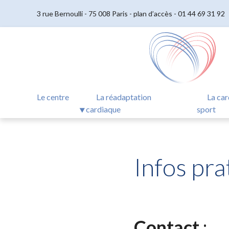
3 rue Bernoulli - 75 008 Paris -
plan d’accès
-
01 44 69 31 92
Le centre
La réadaptation
La car
cardiaque
sport
Infos pra
Contact
: