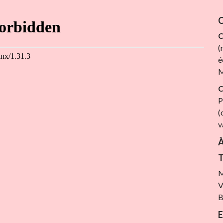
C
C
(
é
M
C
P
(
v
À
T
M
V
B
E