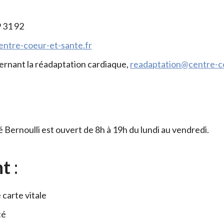
9 31 92
ntre-coeur-et-sante.fr
ernant la réadaptation cardiaque,
readaptation@centre-co
Bernoulli est ouvert de 8h à 19h du lundi au vendredi.
nt
:
carte vitale
té