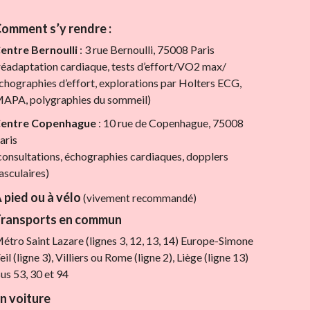
omment s’y rendre :
entre Bernoulli
: 3 rue Bernoulli, 75008 Paris
réadaptation cardiaque, tests d’effort/VO2 max/
chographies d’effort, explorations par Holters ECG,
APA, polygraphies du sommeil)
entre Copenhague
: 10 rue de Copenhague, 75008
aris
consultations, échographies cardiaques, dopplers
asculaires)
 pied ou à vélo
(vivement recommandé)
ransports en commun
étro Saint Lazare (lignes 3, 12, 13, 14) Europe-Simone
eil (ligne 3), Villiers ou Rome (ligne 2), Liège (ligne 13)
us 53, 30 et 94
n voiture