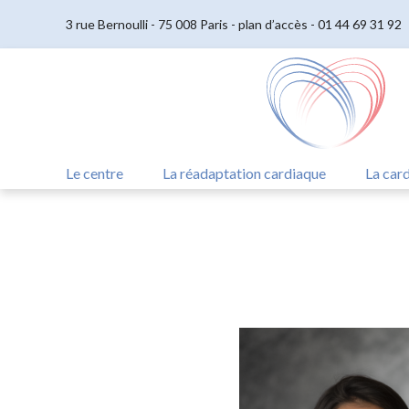
3 rue Bernoulli - 75 008 Paris -
plan d’accès
-
01 44 69 31 92
Le centre
La réadaptation cardiaque
La card