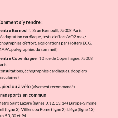
omment s’y rendre :
entre Bernoulli
: 3 rue Bernoulli, 75008 Paris
réadaptation cardiaque, tests d’effort/VO2 max/
chographies d’effort, explorations par Holters ECG,
APA, polygraphies du sommeil)
entre Copenhague
: 10 rue de Copenhague, 75008
aris
consultations, échographies cardiaques, dopplers
asculaires)
 pied ou à vélo
(vivement recommandé)
ransports en commun
étro Saint Lazare (lignes 3, 12, 13, 14) Europe-Simone
eil (ligne 3), Villiers ou Rome (ligne 2), Liège (ligne 13)
us 53, 30 et 94