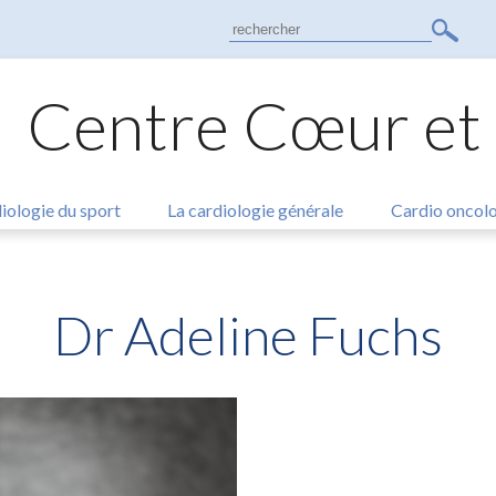
Search
for:
Centre Cœur et
iologie du sport
La cardiologie générale
Cardio oncol
Dr Adeline Fuchs