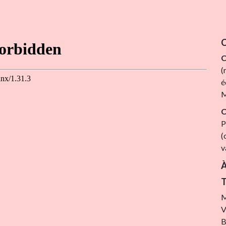
C
C
(
é
M
C
P
(
v
À
T
M
V
B