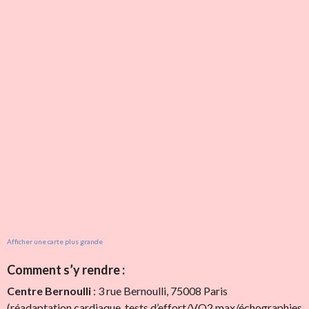
Afficher une carte plus grande
Comment s’y rendre :
Centre Bernoulli
: 3 rue Bernoulli, 75008 Paris
(réadaptation cardiaque, tests d’effort/VO2 max/échographies